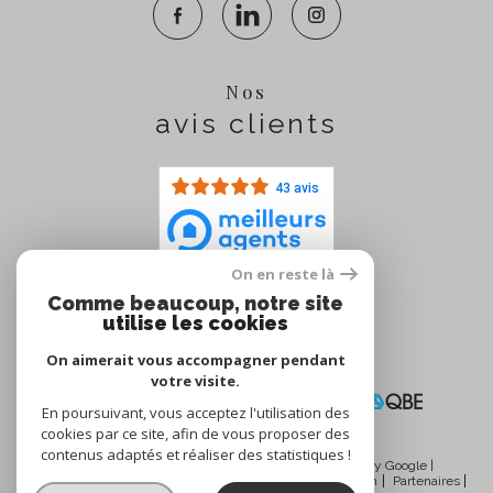
Nos
avis clients
43 avis
On en reste là
Comme beaucoup, notre site
Nous
utilise les cookies
adhérons
On aimerait vous accompagner pendant
votre visite.
En poursuivant, vous acceptez l'utilisation des
cookies par ce site, afin de vous proposer des
contenus adaptés et réaliser des statistiques !
© 2026 | Tous droits réservés | Traduction powered by Google |
Nos honoraires
Plan du site
Mentions légales
Admin
Partenaires