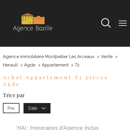
Agence immobilière Montpellier Les Arceaux
Vente
Herault
Agde
Appartement
T2
Achat Appartement T2 pièces
Agde
Trier par
Prix
Date
*HAI : Honoraires d'Agence Inclus