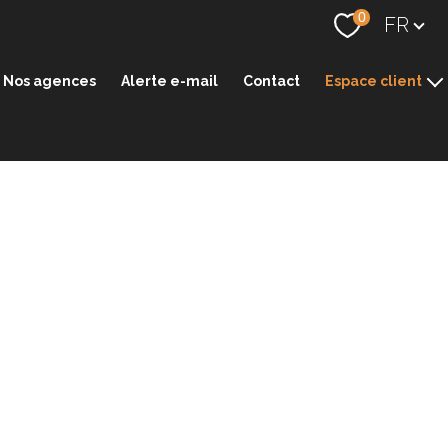
Langue
0
FR
Nos agences
Alerte e-mail
Contact
Espace client
Espace transaction
Espace gestion