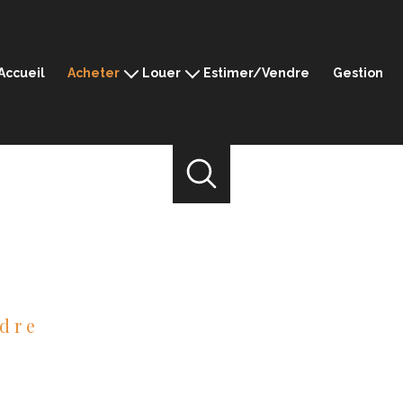
Accueil
Acheter
Louer
Estimer/Vendre
Gestion
Montpellier
Montpellier
Ganges
Ganges
Sommières
Sommières
Mèze
Mèze
Prestige
ndre