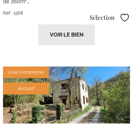
de 280m²...
Réf : 1568
Sélection
Sél
VOIR LE BIEN
sous-compromis
exclusif