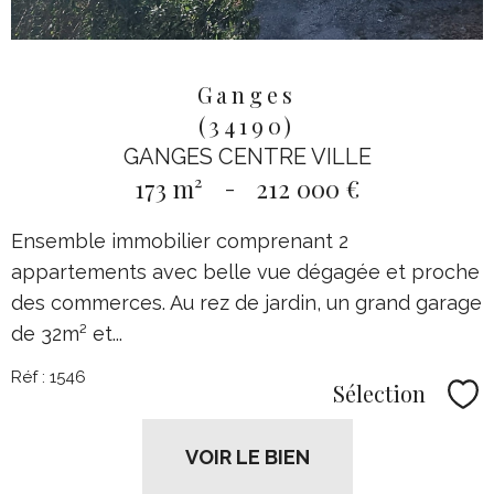
Ganges
(34190)
GANGES CENTRE VILLE
173 m²
-
212 000 €
Ensemble immobilier comprenant 2
appartements avec belle vue dégagée et proche
des commerces. Au rez de jardin, un grand garage
de 32m² et...
Réf : 1546
Sélection
Sél
VOIR LE BIEN