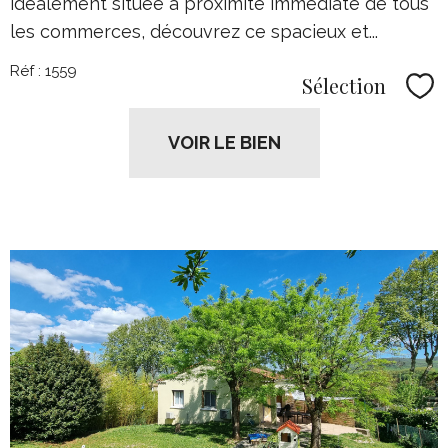
idéalement située à proximité immédiate de tous
les commerces, découvrez ce spacieux et...
Réf : 1559
Sélection
Sél
VOIR LE BIEN