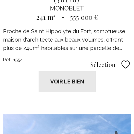
MONOBLET
241 m²
-
555 000 €
Proche de Saint Hippolyte du Fort, somptueuse
maison d'architecte aux beaux volumes, offrant
plus de 240m² habitables sur une parcelle de...
Réf : 1554
Sélection
Sél
VOIR LE BIEN