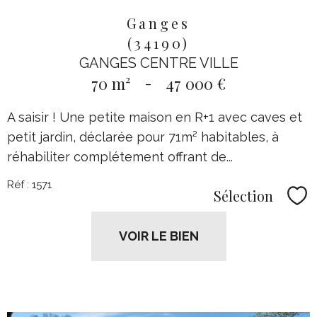
Ganges
(34190)
GANGES CENTRE VILLE
70 m²
-
47 000 €
A saisir ! Une petite maison en R+1 avec caves et
petit jardin, déclarée pour 71m² habitables, à
réhabiliter complétement offrant de...
Réf : 1571
Sélection
Sél
VOIR LE BIEN