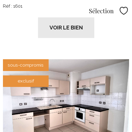
Réf : 1601
Sélection
Sél
VOIR LE BIEN
sous-compromis
exclusif