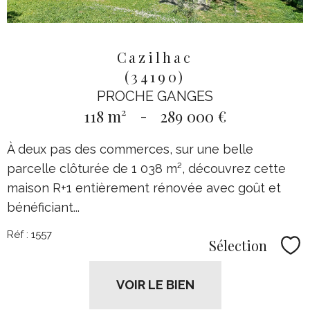
Cazilhac
(34190)
PROCHE GANGES
118 m²
-
289 000 €
À deux pas des commerces, sur une belle
parcelle clôturée de 1 038 m², découvrez cette
maison R+1 entièrement rénovée avec goût et
bénéficiant...
Réf : 1557
Sélection
Sél
VOIR LE BIEN