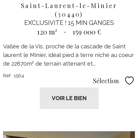
Saint-Laurent-le-Minier
(30440)
EXCLUSIVITE ! 15 MIN GANGES
120 m²
-
159 000 €
Vallée de la Vis, proche de la cascade de Saint
laurent le Minier, idéal pied à terre niché au coeur
de 22870m² de terrain attenant et...
Réf : 1564
Sélection
Sél
VOIR LE BIEN