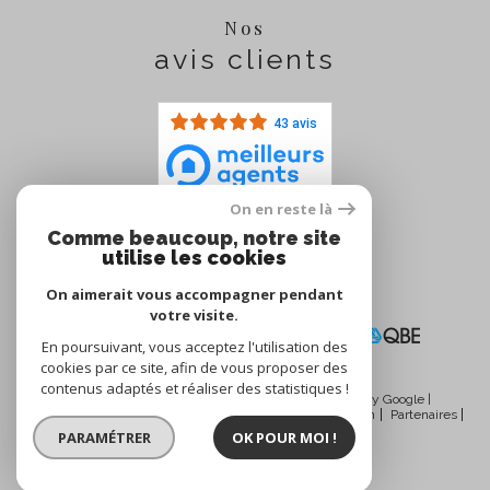
Nos
avis clients
43 avis
On en reste là
Comme beaucoup, notre site
Nous
utilise les cookies
adhérons
On aimerait vous accompagner pendant
votre visite.
En poursuivant, vous acceptez l'utilisation des
cookies par ce site, afin de vous proposer des
contenus adaptés et réaliser des statistiques !
© 2026 | Tous droits réservés | Traduction powered by Google |
Nos honoraires
Plan du site
Mentions légales
Admin
Partenaires
Politique RGPD
Cookies
PARAMÉTRER
OK POUR MOI !