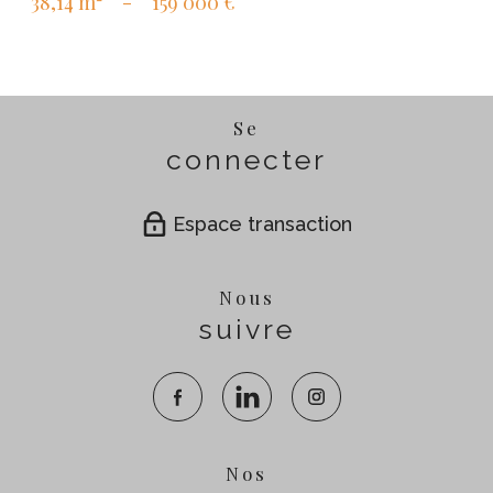
38,14 m²
-
159 000 €
Se
connecter
Espace transaction
Nous
suivre
Nos