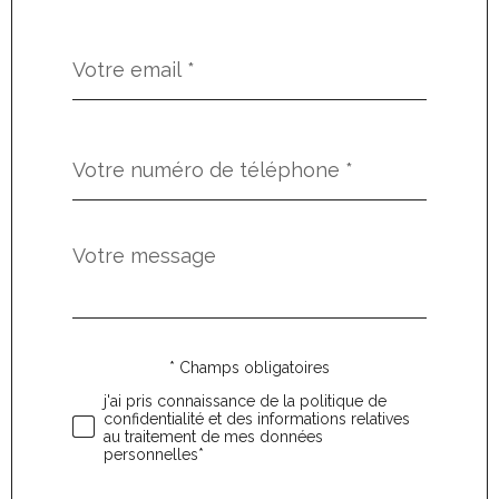
défaut
email
*
Téléphone
*
Message
Fieldset
*
par
défaut
* Champs obligatoires
Validation
j'ai pris connaissance de la politique de
confidentialité et des informations relatives
au traitement de mes données
personnelles*