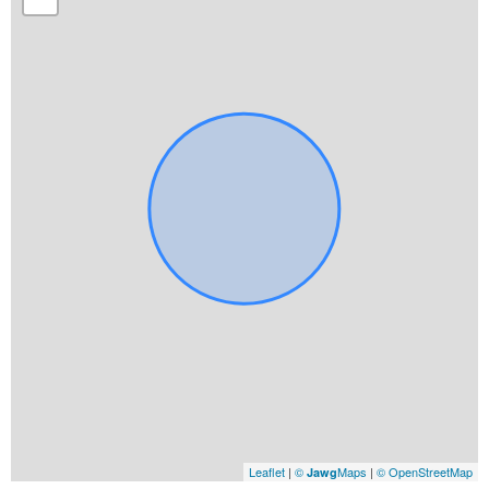
Leaflet
|
©
Maps
|
© OpenStreetMap
Jawg