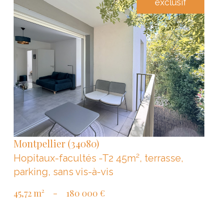
exclusif
VOIR LE BIEN
Montpellier (34080)
Hopitaux-facultés -T2 45m², terrasse,
parking, sans vis-à-vis
45,72 m²
-
180 000 €