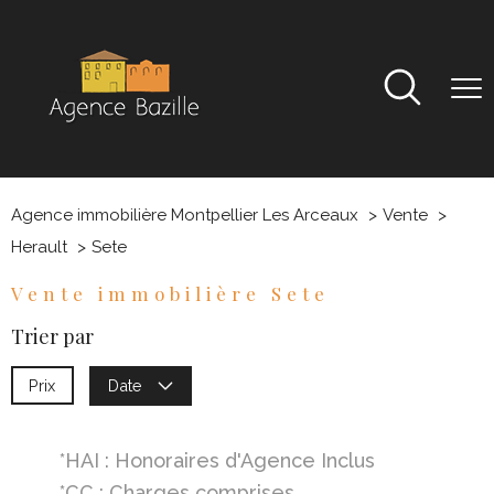
Agence immobilière Montpellier Les Arceaux
Vente
Herault
Sete
Vente immobilière Sete
Trier par
Prix
Date
*HAI : Honoraires d'Agence Inclus
*CC : Charges comprises