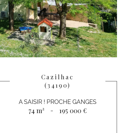
Cazilhac
(34190)
A SAISIR ! PROCHE GANGES
74 m²
-
195 000 €