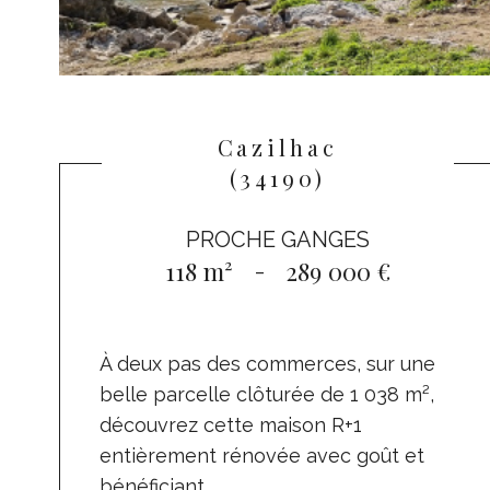
Cazilhac
(34190)
PROCHE GANGES
118 m²
-
289 000 €
À deux pas des commerces, sur une
belle parcelle clôturée de 1 038 m²,
découvrez cette maison R+1
entièrement rénovée avec goût et
bénéficiant...