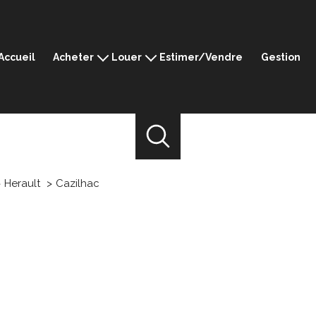
Accueil
Acheter
Louer
Estimer/Vendre
Gestion
Montpellier
Montpellier
Ganges
Ganges
Sommières
Sommières
Mèze
Mèze
Prestige
Herault
Cazilhac