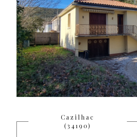
Cazilhac
(34190)