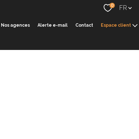
Langue
0
FR
Nos agences
Alerte e-mail
Contact
Espace client
Espace transaction
Espace gestion