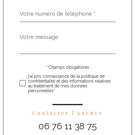
Téléphone
*
Message
Fieldset
*
par
défaut
* Champs obligatoires
Validation
j'ai pris connaissance de la politique de
confidentialité et des informations relatives
au traitement de mes données
personnelles*
Contacter l'agence
06 76 11 38 75