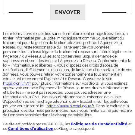
Validation
ENVOYER
Les informations recueillies sur ce formulaire sont enregistrées dans un
fichier informatisé par La Boite Immo agissant comme Sous-traitant du
traitement pour la gestion de la clientèle/prospects de l'Agence / du
Réseau qui reste Responsable du Traitement de vos Données
personnelles. La base légale du traitement repose sur l'intérêt légitime de
l'Agence / du Réseau. Elles sont conservées jusqu'à demande de
suppression et sont destinées à l'Agence / au Réseau. Conformément à la
loi « informatique et libertés », vous disposez des droits d’accès, de
rectification, d’effacement, d’opposition, de limitation et de portabilité de vos
données. Vous pouvez retirer votre consentement à tout moment en
contactant directement l’Agence / Le Réseau. Consultez le site
https://cnil.fr/fr
pour plus d’informations sur vos droits. Si vous estimez,
après avoir contacté l'Agence / le Réseau, que vos droits « Informatique
et Libertés » ne sont pas respectés, vous pouvez adresser une
réclamation à la CNIL. Nous vous informons de l’existence de la liste
d'opposition au démarchage téléphonique « Bloctel », sur laquelle vous
pouvez vous inscrire ici :
https://www.bloctel.gouv.fr
. Dans le cadre de la
protection des Données personnelles, nous vous invitons à ne pas inscrire
de Données sensibles dans le champ de saisie libre.
Ce site est protégé par reCAPTCHA, les
Politiques de Confidentialité
et
es
Conditions d'utilisation
de Google s'appliquent.