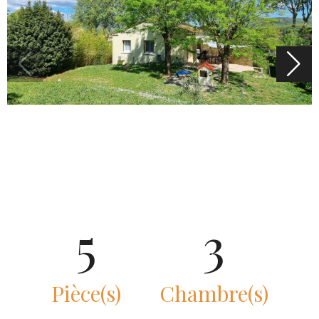
5
3
Pièce(s)
Chambre(s)