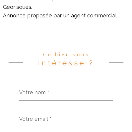
Géorisques.
Annonce proposée par un agent commercial
Ce bien vous
intéresse ?
Nom
Fieldset
*
par
défaut
email
*