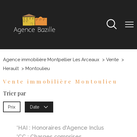
Agence immobilière Montpellier Les Arceaux
Vente
Herault
Montoulieu
Vente immobilière Montoulieu
Trier par
Prix
Date
*HAI : Honoraires d'Agence Inclus
*CC : Charges comprises