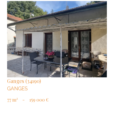
VOIR LE BIEN
Ganges (34190)
GANGES
77 m²
-
159 000 €