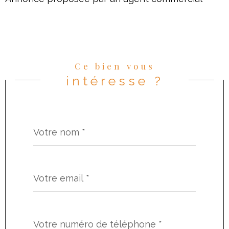
Ce bien vous
intéresse ?
Nom
Fieldset
*
par
défaut
email
*
Téléphone
*