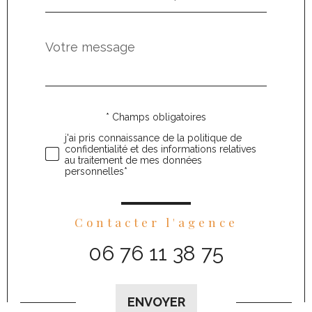
Message
Fieldset
*
par
défaut
* Champs obligatoires
Validation
j'ai pris connaissance de la politique de
confidentialité et des informations relatives
au traitement de mes données
personnelles*
Contacter l'agence
06 76 11 38 75
Validation
ENVOYER