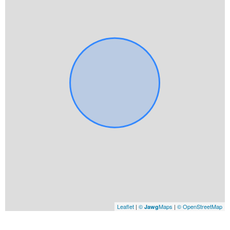
Leaflet
|
©
Maps
|
© OpenStreetMap
Jawg