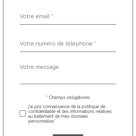
défaut
email
*
Téléphone
*
Message
Fieldset
*
par
défaut
* Champs obligatoires
Validation
j'ai pris connaissance de la politique de
confidentialité et des informations relatives
au traitement de mes données
personnelles*