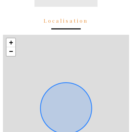
Localisation
+
−