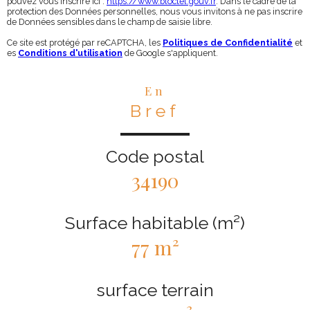
pouvez vous inscrire ici :
https://www.bloctel.gouv.fr
. Dans le cadre de la
protection des Données personnelles, nous vous invitons à ne pas inscrire
de Données sensibles dans le champ de saisie libre.
Ce site est protégé par reCAPTCHA, les
Politiques de Confidentialité
et
es
Conditions d'utilisation
de Google s'appliquent.
En
Bref
Code postal
34190
Surface habitable (m²)
77 m²
surface terrain