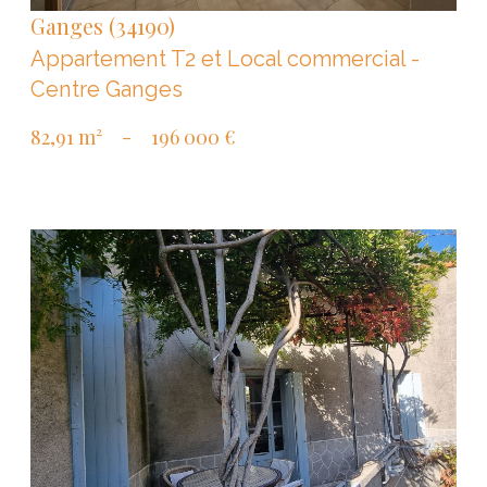
Ganges (34190)
Appartement T2 et Local commercial -
Centre Ganges
82,91 m²
-
196 000 €
VOIR LE BIEN