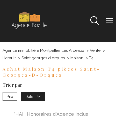
Agence immobilière Montpellier Les Arceaux
Vente
Herault
Saint georges d orques
Maison
T4
Achat Maison T4 pièces Saint-
Georges-D-Orques
Trier par
Prix
Date
*HAI : Honoraires d'Agence Inclus