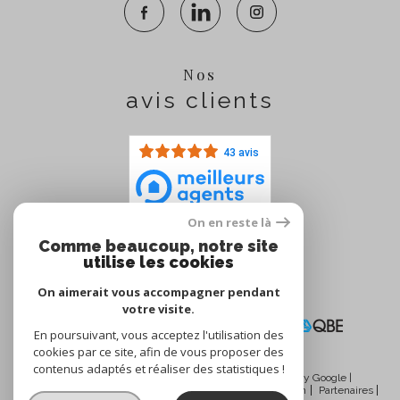
Nos
avis clients
43 avis
On en reste là
Comme beaucoup, notre site
Nous
utilise les cookies
adhérons
On aimerait vous accompagner pendant
votre visite.
En poursuivant, vous acceptez l'utilisation des
cookies par ce site, afin de vous proposer des
contenus adaptés et réaliser des statistiques !
© 2026 | Tous droits réservés | Traduction powered by Google |
Nos honoraires
Plan du site
Mentions légales
Admin
Partenaires