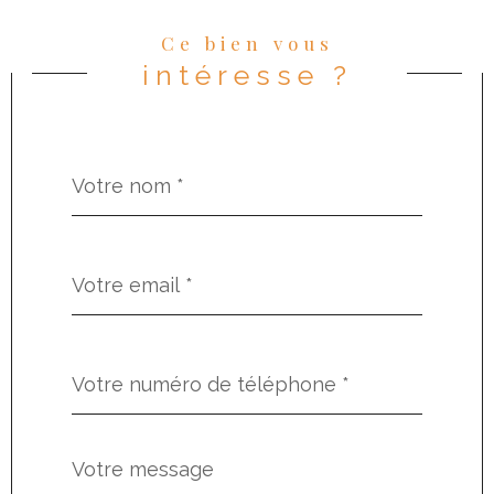
Ce bien vous
intéresse ?
Nom
Fieldset
*
par
défaut
email
*
Téléphone
*
Message
Fieldset
*