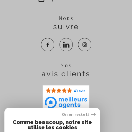
Nous
suivre
Nos
avis clients
43 avis
On en reste là
Comme beaucoup, notre site
Nous
utilise les cookies