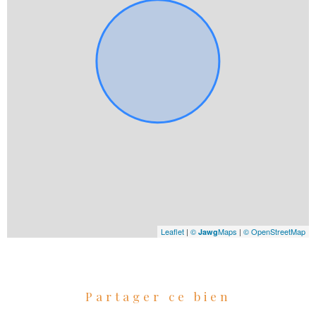
Leaflet
|
©
Maps
|
© OpenStreetMap
Jawg
Partager ce bien