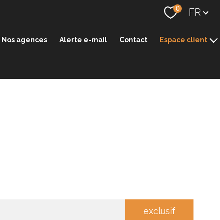
Langue
0
FR
Nos agences
Alerte e-mail
Contact
Espace client
Espace transaction
Espace gestion
exclusif