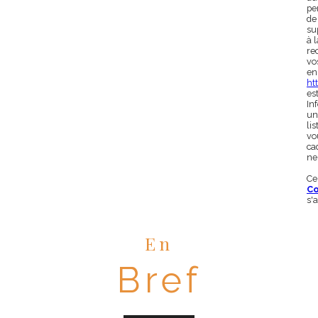
pe
de
su
à 
rec
vo
en
htt
es
In
un
li
vo
ca
ne
Ce
Co
s'
En
Bref