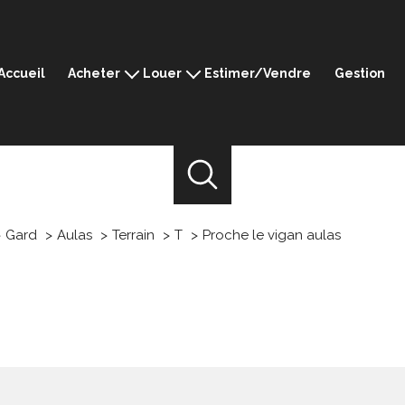
Accueil
Acheter
Louer
Estimer/Vendre
Gestion
Montpellier
Montpellier
Ganges
Ganges
Sommières
Sommières
Mèze
Mèze
Prestige
Gard
Aulas
Terrain
T
Proche le vigan aulas