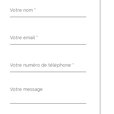
Nom
Fieldset
*
par
défaut
email
*
Téléphone
*
Message
Fieldset
*
par
défaut