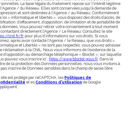
rsonnelles. La base légale du traitement repose sur l'intérêt légitime
 l'Agence / du Réseau. Elles sont conservées jusqu'à demande de
ppression et sont destinées à l'Agence / au Réseau. Conformément
la loi « informatique et libertés », vous disposez des droits d’accès, de
tification, d’effacement, d’opposition, de limitation et de portabilité de
s données. Vous pouvez retirer votre consentement à tout moment
 contactant directement l’Agence / Le Réseau. Consultez le site
ps://cnil.fr/fr
pour plus d’informations sur vos droits. Si vous
timez, après avoir contacté l'Agence / le Réseau, que vos droits «
formatique et Libertés » ne sont pas respectés, vous pouvez adresser
e réclamation à la CNIL. Nous vous informons de l’existence de la
ste d'opposition au démarchage téléphonique « Bloctel », sur laquelle
us pouvez vous inscrire ici :
https://www.bloctel.gouv.fr
. Dans le
dre de la protection des Données personnelles, nous vous invitons à
 pas inscrire de Données sensibles dans le champ de saisie libre.
 site est protégé par reCAPTCHA, les
Politiques de
nfidentialité
et es
Conditions d'utilisation
de Google
appliquent.