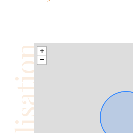
Localisation
+
−