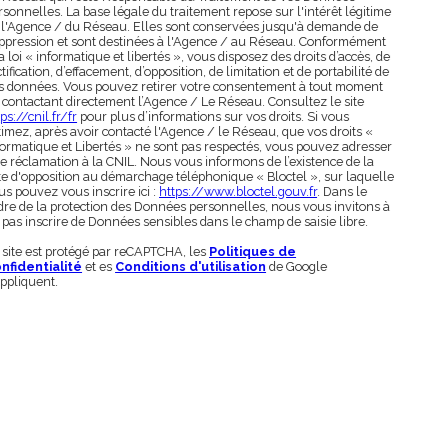
rsonnelles. La base légale du traitement repose sur l'intérêt légitime
 l'Agence / du Réseau. Elles sont conservées jusqu'à demande de
ppression et sont destinées à l'Agence / au Réseau. Conformément
la loi « informatique et libertés », vous disposez des droits d’accès, de
tification, d’effacement, d’opposition, de limitation et de portabilité de
s données. Vous pouvez retirer votre consentement à tout moment
 contactant directement l’Agence / Le Réseau. Consultez le site
ps://cnil.fr/fr
pour plus d’informations sur vos droits. Si vous
timez, après avoir contacté l'Agence / le Réseau, que vos droits «
formatique et Libertés » ne sont pas respectés, vous pouvez adresser
e réclamation à la CNIL. Nous vous informons de l’existence de la
ste d'opposition au démarchage téléphonique « Bloctel », sur laquelle
us pouvez vous inscrire ici :
https://www.bloctel.gouv.fr
. Dans le
dre de la protection des Données personnelles, nous vous invitons à
 pas inscrire de Données sensibles dans le champ de saisie libre.
 site est protégé par reCAPTCHA, les
Politiques de
nfidentialité
et es
Conditions d'utilisation
de Google
appliquent.