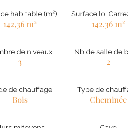
ce habitable (m²)
Surface loi Carre
142,36 m²
142,36 m²
bre de niveaux
Nb de salle de 
3
2
e de chauffage
Type de chauf
Bois
Cheminée
urs mitoyens
Cave