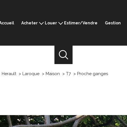
Accueil
Acheter
Louer
Estimer/Vendre
Gestion
Montpellier
Montpellier
Ganges
Ganges
Sommières
Sommières
Mèze
Mèze
Prestige
Herault
Laroque
Maison
T7
Proche ganges