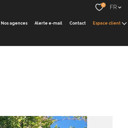
Langue
0
FR
Nos agences
Alerte e-mail
Contact
Espace client
Espace transaction
Espace gestion