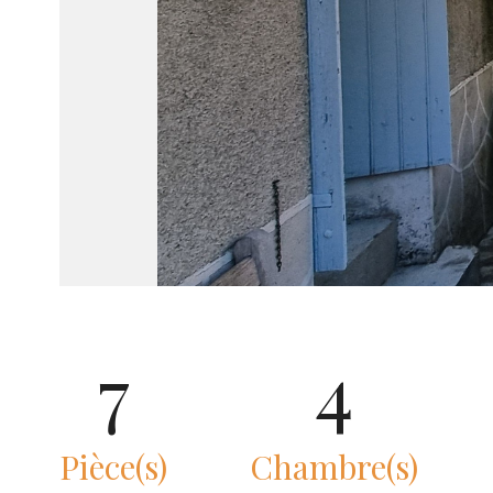
7
4
Pièce(s)
Chambre(s)