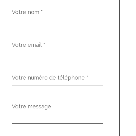
Nom
Fieldset
*
par
défaut
email
*
Téléphone
*
Message
Fieldset
*
par
défaut