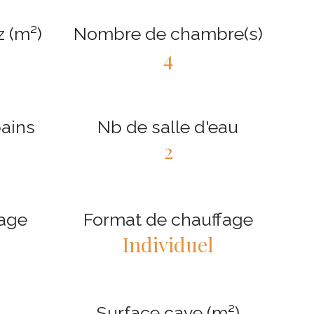
z (m²)
Nombre de chambre(s)
4
bains
Nb de salle d'eau
2
fage
Format de chauffage
Individuel
Surface cave (m²)