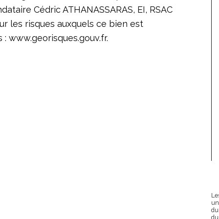
ndataire Cédric ATHANASSARAS, EI, RSAC
r les risques auxquels ce bien est
 : www.georisques.gouv.fr.
Le
un
du
du