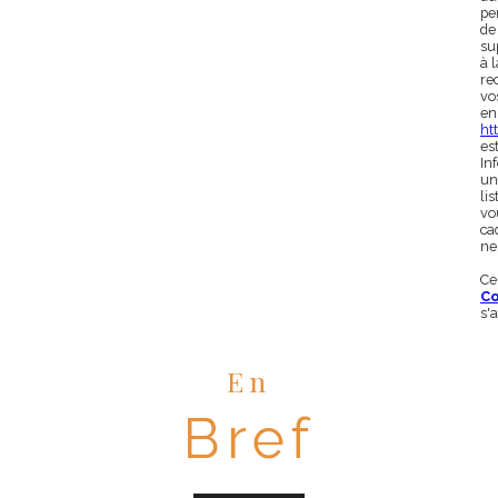
pe
de
su
à 
rec
vo
en
htt
es
In
un
li
vo
ca
ne
Ce
Co
s'
En
Bref