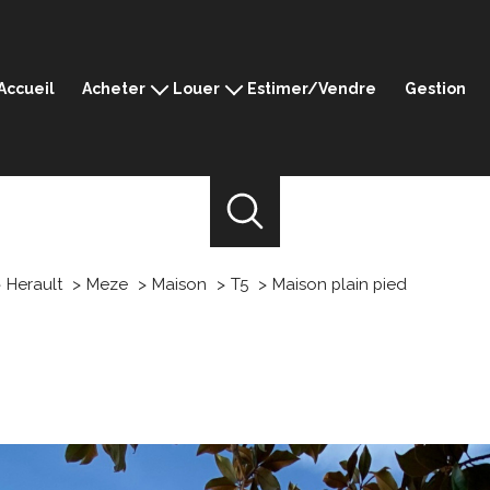
Accueil
Acheter
Louer
Estimer/Vendre
Gestion
Montpellier
Montpellier
Ganges
Ganges
Sommières
Sommières
Mèze
Mèze
Prestige
Herault
Meze
Maison
T5
Maison plain pied