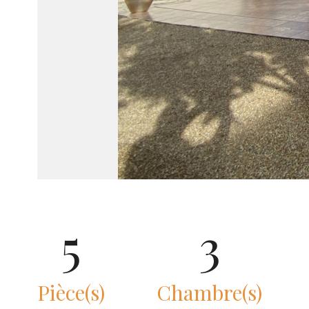
5
3
Pièce(s)
Chambre(s)