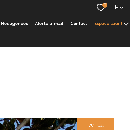
Langue
0
FR
Nos agences
Alerte e-mail
Contact
Espace client
Espace transaction
Espace gestion
vendu