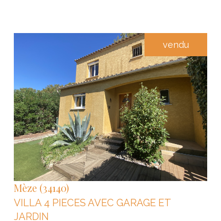
vendu
VOIR LE BIEN
Mèze (34140)
VILLA 4 PIECES AVEC GARAGE ET
JARDIN