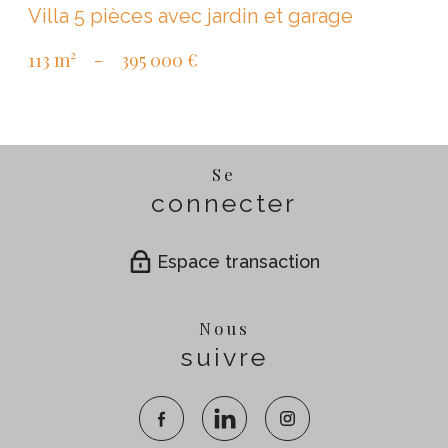
Villa 5 pièces avec jardin et garage
113 m²
-
395 000 €
Se
connecter
Espace transaction
Nous
suivre