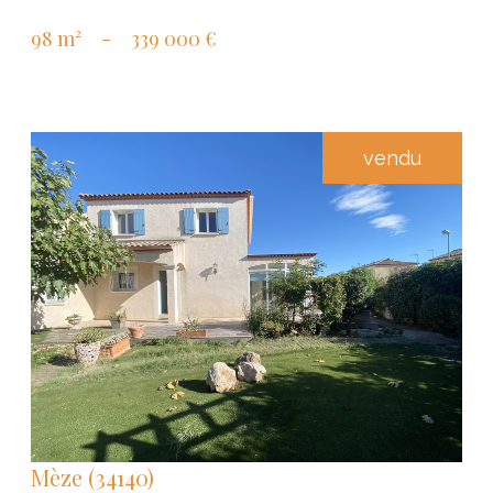
98 m²
-
339 000 €
vendu
VOIR LE BIEN
Mèze (34140)