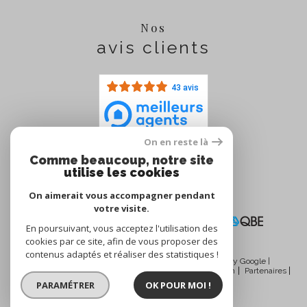
Nos
avis clients
43 avis
On en reste là
Comme beaucoup, notre site
Nous
utilise les cookies
adhérons
On aimerait vous accompagner pendant
votre visite.
En poursuivant, vous acceptez l'utilisation des
cookies par ce site, afin de vous proposer des
contenus adaptés et réaliser des statistiques !
© 2026 | Tous droits réservés | Traduction powered by Google |
Nos honoraires
Plan du site
Mentions légales
Admin
Partenaires
Politique RGPD
Cookies
PARAMÉTRER
OK POUR MOI !