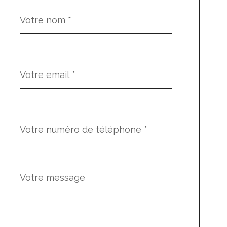
Nom
Fieldset
*
par
défaut
email
*
Téléphone
*
Message
Fieldset
*
par
défaut