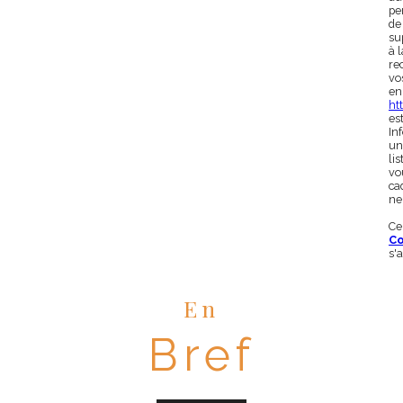
pe
de
su
à 
rec
vo
en
htt
es
In
un
li
vo
ca
ne
Ce
Co
s'
En
Bref