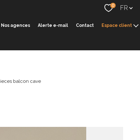
Langue
0
FR
Nos agences
Alerte e-mail
Contact
Espace client
Espace transaction
Espace gestion
ieces balcon cave