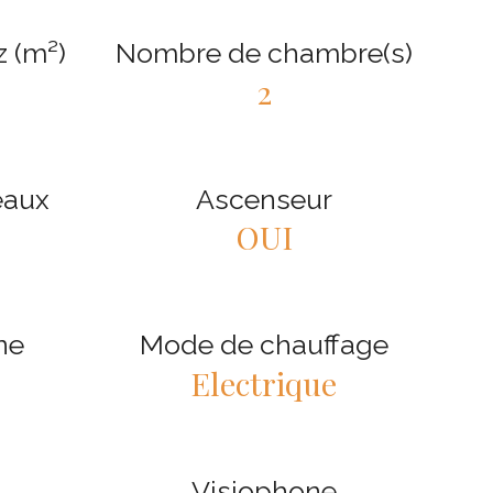
z (m²)
Nombre de chambre(s)
2
eaux
Ascenseur
OUI
ne
Mode de chauffage
Electrique
Visiophone