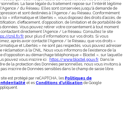
rsonnelles. La base légale du traitement repose sur l'intérêt légitime
 l'Agence / du Réseau. Elles sont conservées jusqu'à demande de
ppression et sont destinées à l'Agence / au Réseau. Conformément
la loi « informatique et libertés », vous disposez des droits d’accès, de
tification, d’effacement, d’opposition, de limitation et de portabilité de
s données. Vous pouvez retirer votre consentement à tout moment
 contactant directement l’Agence / Le Réseau. Consultez le site
ps://cnil.fr/fr
pour plus d’informations sur vos droits. Si vous
timez, après avoir contacté l'Agence / le Réseau, que vos droits «
formatique et Libertés » ne sont pas respectés, vous pouvez adresser
e réclamation à la CNIL. Nous vous informons de l’existence de la
ste d'opposition au démarchage téléphonique « Bloctel », sur laquelle
us pouvez vous inscrire ici :
https://www.bloctel.gouv.fr
. Dans le
dre de la protection des Données personnelles, nous vous invitons à
 pas inscrire de Données sensibles dans le champ de saisie libre.
 site est protégé par reCAPTCHA, les
Politiques de
nfidentialité
et es
Conditions d'utilisation
de Google
appliquent.