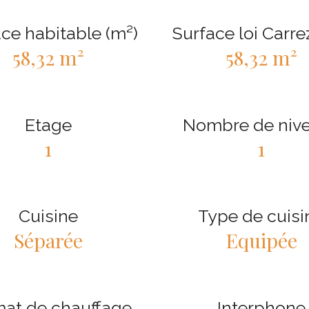
ce habitable (m²)
Surface loi Carre
58,32 m²
58,32 m²
Etage
Nombre de niv
1
1
Cuisine
Type de cuisi
Séparée
Equipée
at de chauffage
Interphone