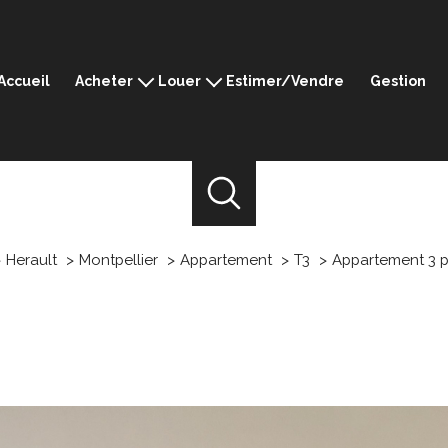
Accueil
Acheter
Louer
Estimer/Vendre
Gestion
Montpellier
Montpellier
Ganges
Ganges
Sommières
Sommières
Mèze
Mèze
Prestige
Herault
Montpellier
Appartement
T3
Appartement 3 p