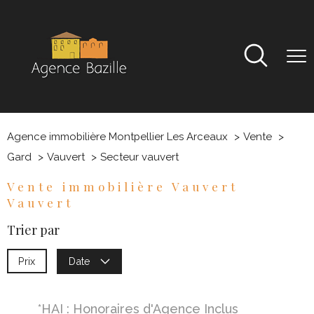
Agence immobilière Montpellier Les Arceaux
Vente
Gard
Vauvert
Secteur vauvert
Vente immobilière Vauvert
Vauvert
Trier par
Prix
Date
*HAI : Honoraires d'Agence Inclus