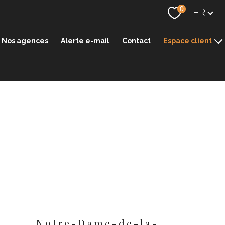
Langue
0
FR
Nos agences
Alerte e-mail
Contact
Espace client
Espace transaction
Espace gestion
Notre-Dame-de-la-