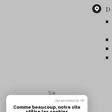
D
Se
connecter
On en reste là
Comme beaucoup, notre site
utilise les cookies