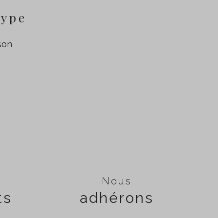
type
son
Nous
ts
adhérons