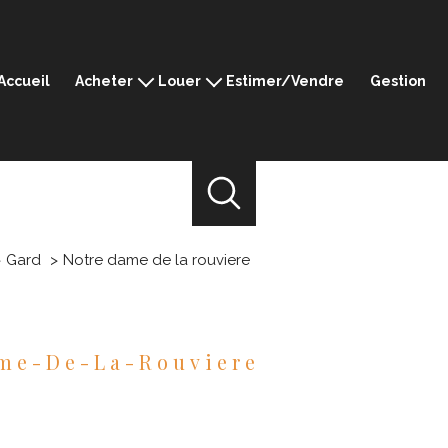
Accueil
Acheter
Louer
Estimer/Vendre
Gestion
Montpellier
Montpellier
Ganges
Ganges
Sommières
Sommières
Mèze
Mèze
Prestige
Gard
Notre dame de la rouviere
ame-De-La-Rouviere