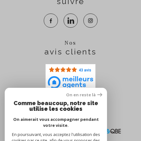
suivre
Nos
avis clients
43 avis
On en reste là
Comme beaucoup, notre site
Nous
utilise les cookies
adhérons
On aimerait vous accompagner pendant
votre visite.
En poursuivant, vous acceptez l'utilisation des
cookies par ce site, afin de vous proposer des