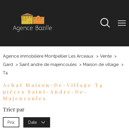
Agence immobilière Montpellier Les Arceaux
Vente
Gard
Saint andre de majencoules
Maison de village
T4
Achat Maison-De-Village T4
pièces Saint-Andre-De-
Majencoules
Trier par
Prix
Date