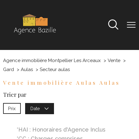
Agence immobilière Montpellier Les Arceaux
Vente
Gard
Aulas
Secteur aulas
Vente immobilière Aulas Aulas
Trier par
Prix
Date
*HAI : Honoraires d'Agence Inclus
*CC : Charges comprises