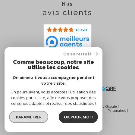
Nos
avis clients
43 avis
On en reste là
Comme beaucoup, notre site
Nous
utilise les cookies
adhérons
On aimerait vous accompagner pendant
votre visite.
En poursuivant, vous acceptez l'utilisation des
cookies par ce site, afin de vous proposer des
contenus adaptés et réaliser des statistiques !
© 2026 | Tous droits réservés | Traduction powered by Google |
Nos honoraires
Plan du site
Mentions légales
Admin
Partenaires
Politique RGPD
Cookies
PARAMÉTRER
OK POUR MOI !