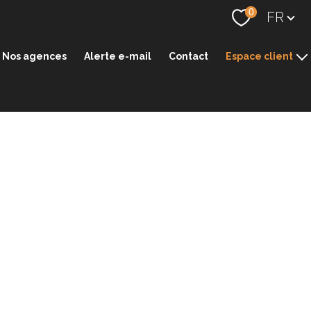
Langue
0
FR
Nos agences
Alerte e-mail
Contact
Espace client
Espace transaction
Espace gestion