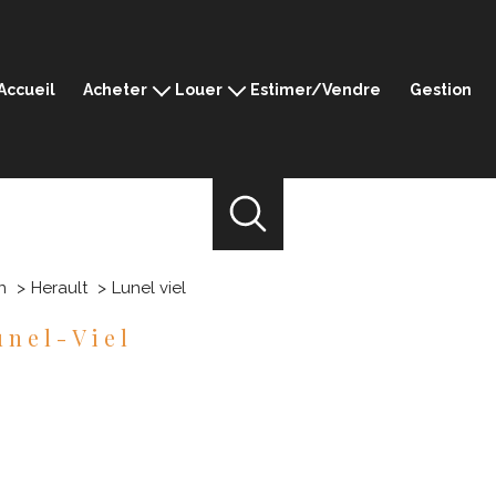
Accueil
Acheter
Louer
Estimer/Vendre
Gestion
Montpellier
Montpellier
Ganges
Ganges
Sommières
Sommières
Mèze
Mèze
Prestige
n
Herault
Lunel viel
unel-Viel