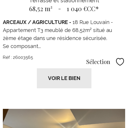
Terrasse et stationnement
68,52 m²
-
1 040 €
CC*
ARCEAUX / AGRICULTURE -
18 Rue Louvain -
Appartement T3 meublé de 68,52m² situé au
2ème étage dans une résidence sécurisée.
Se composant...
Réf : 26003565
Sélection
Sél
VOIR LE BIEN