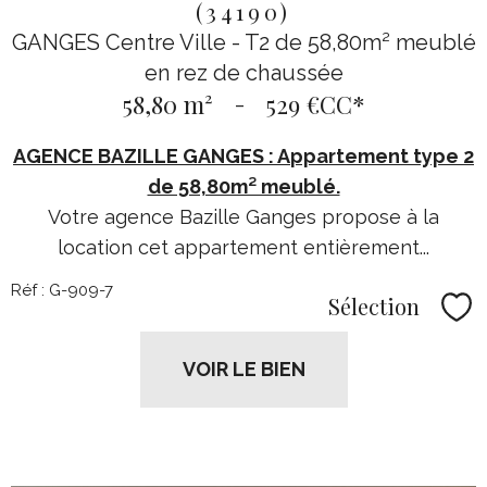
(34190)
GANGES Centre Ville - T2 de 58,80m² meublé
en rez de chaussée
58,80 m²
-
529 €
CC*
AGENCE BAZILLE GANGES : A
ppartement type 2
de 58,80m² meublé.
Votre agence Bazille Ganges propose à la
location cet appartement entièrement...
Réf : G-909-7
Sélection
Sél
VOIR LE BIEN