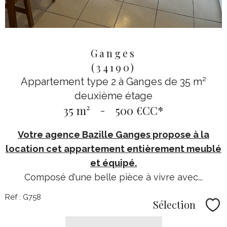
Ganges
(34190)
Appartement type 2 à Ganges de 35 m²
deuxième étage
35 m²
-
500 €
CC*
Votre agence Bazille Ganges propose à la
location cet appartement entièrement meublé
et équipé.
Composé d'une belle pièce à vivre avec...
Réf : G758
Sélection
Sél