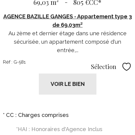
69,03 m²
-
805 €
CC*
AGENCE BAZILLE GANGES - Appartement type 3
de 69.03m²
Au 2ème et dernier étage dans une résidence
sécurisée, un appartement composé d'un
entrée,...
Réf : G-581
Sélection
Sél
VOIR LE BIEN
* CC : Charges comprises
*HAI : Honoraires d'Agence Inclus