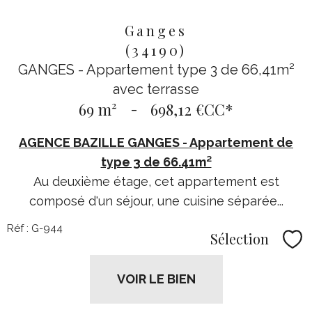
Ganges
(34190)
GANGES - Appartement type 3 de 66,41m²
avec terrasse
69 m²
-
698,12 €
CC*
AGENCE BAZILLE GANGES - Appartement de
type 3 de 66.41m²
Au deuxième étage, cet appartement est
composé d'un séjour, une cuisine séparée...
Réf : G-944
Sélection
Sél
VOIR LE BIEN