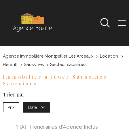
Agence immobilière Montpellier Les Arceaux
Location
Herault
Saussines
Secteur saussines
Immobilier à louer Saussines
Saussines
Trier par
Prix
Date
*HAI : Honoraires d'Agence Inclus