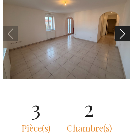
3
2
Pièce(s)
Chambre(s)