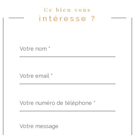
Ce bien vous
intéresse ?
Nom
Fieldset
*
par
défaut
email
*
Téléphone
*
Message
Fieldset
*
par