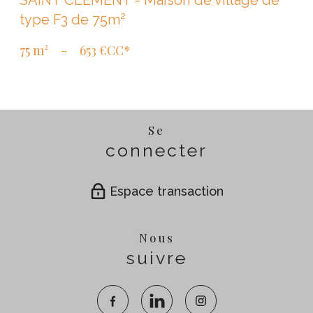
type F3 de 75m²
75 m²
-
653 €
CC*
Se
connecter
Espace transaction
Nous
suivre