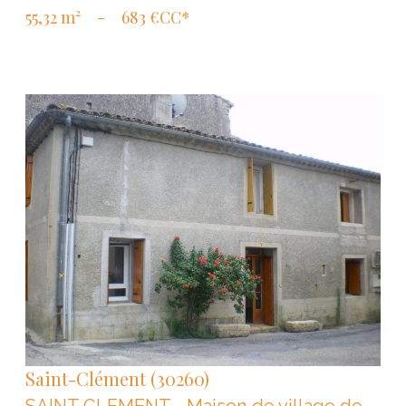
55,32 m²
-
683 €
CC*
VOIR LE BIEN
Saint-Clément (30260)
SAINT CLEMENT - Maison de village de