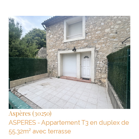
VOIR LE BIEN
Aspères (30250)
ASPERES - Appartement T3 en duplex de
55.32m² avec terrasse