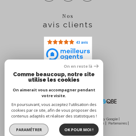
Nos
avis clients
43 avis
On en reste là
Comme beaucoup, notre site
Nous
utilise les cookies
adhérons
On aimerait vous accompagner pendant
votre visite.
En poursuivant, vous acceptez l'utilisation des
cookies par ce site, afin de vous proposer des
contenus adaptés et réaliser des statistiques !
© 2026 | Tous droits réservés | Traduction powered by Google |
Nos honoraires
Plan du site
Mentions légales
Admin
Partenaires
Politique RGPD
Cookies
PARAMÉTRER
OK POUR MOI !