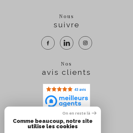
Nous
suivre
Nos
avis clients
43 avis
On en reste là
Comme beaucoup, notre site
Nous
utilise les cookies
adhérons