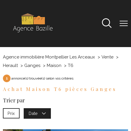
Agence immobilière Montpellier Les Arceaux
Vente
Herault
Ganges
Maison
T6
1
annonce(s) trouvée(s) selon vos critères
Achat Maison T6 pièces Ganges
Trier par
Prix
Date