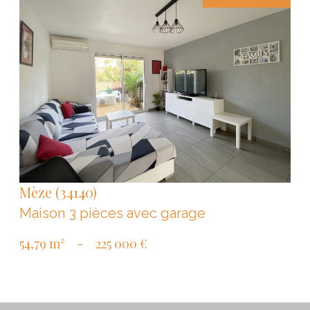
VOIR LE BIEN
Mèze (34140)
Maison 3 pièces avec garage
54,79 m²
-
225 000 €