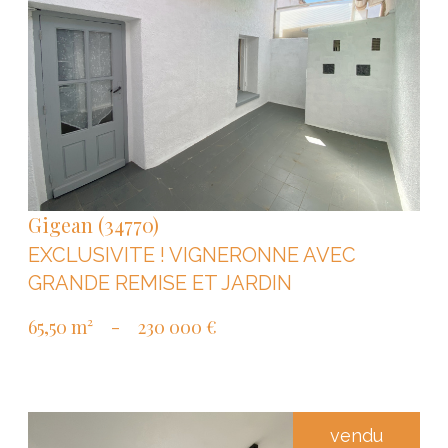
VOIR LE BIEN
Gigean (34770)
EXCLUSIVITE ! VIGNERONNE AVEC
GRANDE REMISE ET JARDIN
65,50 m²
-
230 000 €
vendu