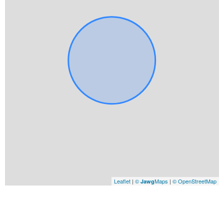
Leaflet
|
©
Maps
|
© OpenStreetMap
Jawg