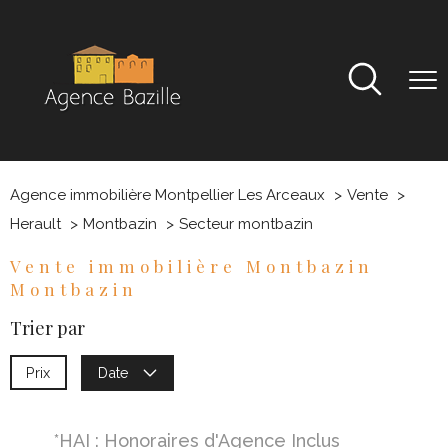
Agence immobilière Montpellier Les Arceaux
Vente
Herault
Montbazin
Secteur montbazin
Vente immobilière Montbazin
Montbazin
Trier par
Prix
Date
*HAI : Honoraires d'Agence Inclus