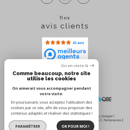
Nos
avis clients
43 avis
On en reste là
Comme beaucoup, notre site
Nous
utilise les cookies
adhérons
On aimerait vous accompagner pendant
votre visite.
En poursuivant, vous acceptez l'utilisation des
cookies par ce site, afin de vous proposer des
contenus adaptés et réaliser des statistiques !
© 2026 | Tous droits réservés | Traduction powered by Google |
Nos honoraires
Plan du site
Mentions légales
Admin
Partenaires
Politique RGPD
Cookies
PARAMÉTRER
OK POUR MOI !