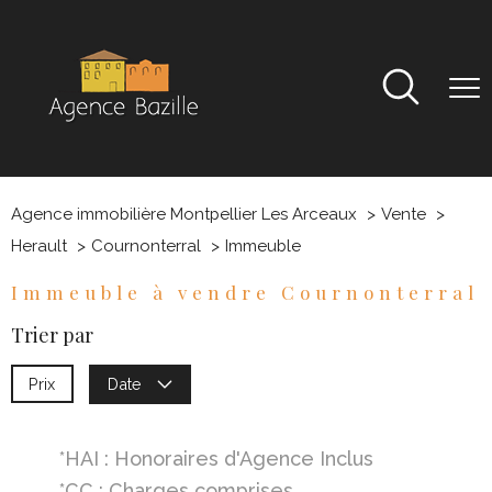
Agence immobilière Montpellier Les Arceaux
Vente
Herault
Cournonterral
Immeuble
Immeuble à vendre Cournonterral
Trier par
Prix
Date
*HAI : Honoraires d'Agence Inclus
*CC : Charges comprises