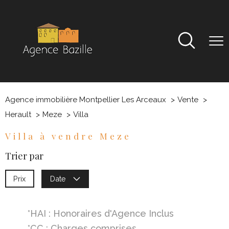
Agence immobilière Montpellier Les Arceaux
Vente
Herault
Meze
Villa
Villa à vendre Meze
Trier par
Prix
Date
*HAI : Honoraires d'Agence Inclus
*CC : Charges comprises