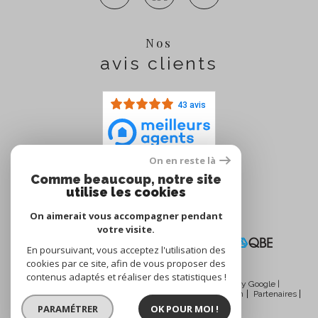
Nos
avis clients
43 avis
On en reste là
Comme beaucoup, notre site
Nous
utilise les cookies
adhérons
On aimerait vous accompagner pendant
votre visite.
En poursuivant, vous acceptez l'utilisation des
cookies par ce site, afin de vous proposer des
contenus adaptés et réaliser des statistiques !
© 2026 | Tous droits réservés | Traduction powered by Google |
Nos honoraires
Plan du site
Mentions légales
Admin
Partenaires
Politique RGPD
Cookies
PARAMÉTRER
OK POUR MOI !