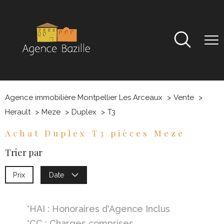
Agence immobilière Montpellier Les Arceaux
Vente
Herault
Meze
Duplex
T3
Achat Duplex T3 pièces Meze
Trier par
Prix
Date
*HAI : Honoraires d'Agence Inclus
*CC : Charges comprises