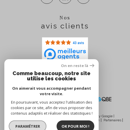
Nos
avis clients
43 avis
On en reste là
Comme beaucoup, notre site
Nous
utilise les cookies
adhérons
On aimerait vous accompagner pendant
votre visite.
En poursuivant, vous acceptez l'utilisation des
cookies par ce site, afin de vous proposer des
contenus adaptés et réaliser des statistiques !
© 2026 | Tous droits réservés | Traduction powered by Google |
Nos honoraires
Plan du site
Mentions légales
Admin
Partenaires
Politique RGPD
Cookies
PARAMÉTRER
OK POUR MOI !