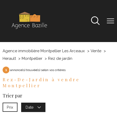
Agence immobilière Montpellier Les Arceaux
Vente
Herault
Montpellier
Rez de jardin
1
annonce(s) trouvée(s) selon vos critères
Rez-De-Jardin à vendre
Montpellier
Trier par
Prix
Date