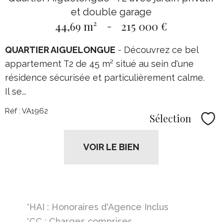
et double garage
44,69 m²
-
215 000 €
QUARTIER AIGUELONGUE
- Découvrez ce bel
appartement T2 de 45 m² situé au sein d'une
résidence sécurisée et particulièrement calme.
Il se...
Réf : VA1962
Sélection
Sél
VOIR LE BIEN
*HAI : Honoraires d'Agence Inclus
*CC : Charges comprises