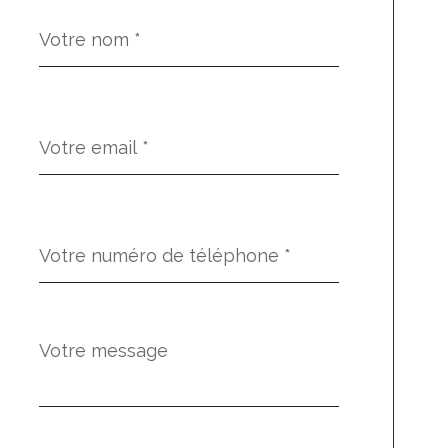
Nom
Fieldset
*
par
défaut
email
*
Téléphone
*
Message
Fieldset
*
par
défaut