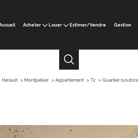
Accueil
Acheter
Louer
Estimer/Vendre
Gestion
Montpellier
Montpellier
Ganges
Ganges
Sommières
Sommières
Mèze
Mèze
Prestige
Herault
Montpellier
Appartement
T2
Quartier bouton