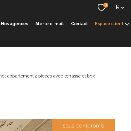
Langue
0
FR
Nos agences
Alerte e-mail
Contact
Espace client
Espace transaction
Espace gestion
net appartement 2 pieces avec terrasse et box
sous-compromis