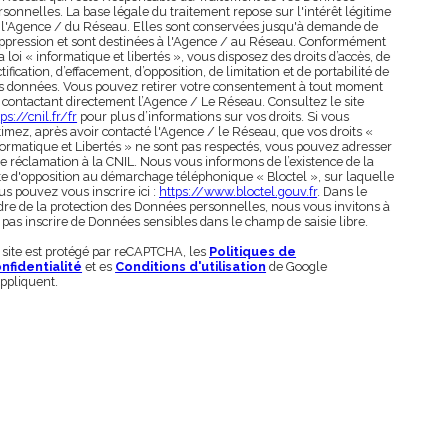
rsonnelles. La base légale du traitement repose sur l'intérêt légitime
 l'Agence / du Réseau. Elles sont conservées jusqu'à demande de
ppression et sont destinées à l'Agence / au Réseau. Conformément
la loi « informatique et libertés », vous disposez des droits d’accès, de
tification, d’effacement, d’opposition, de limitation et de portabilité de
s données. Vous pouvez retirer votre consentement à tout moment
 contactant directement l’Agence / Le Réseau. Consultez le site
ps://cnil.fr/fr
pour plus d’informations sur vos droits. Si vous
timez, après avoir contacté l'Agence / le Réseau, que vos droits «
formatique et Libertés » ne sont pas respectés, vous pouvez adresser
e réclamation à la CNIL. Nous vous informons de l’existence de la
ste d'opposition au démarchage téléphonique « Bloctel », sur laquelle
us pouvez vous inscrire ici :
https://www.bloctel.gouv.fr
. Dans le
dre de la protection des Données personnelles, nous vous invitons à
 pas inscrire de Données sensibles dans le champ de saisie libre.
 site est protégé par reCAPTCHA, les
Politiques de
nfidentialité
et es
Conditions d'utilisation
de Google
appliquent.