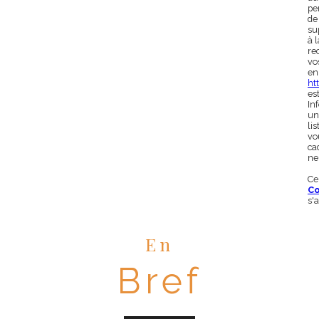
pe
de
su
à 
rec
vo
en
htt
es
In
un
li
vo
ca
ne
Ce
Co
s'
En
Bref