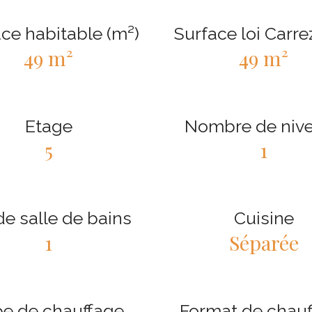
ce habitable (m²)
Surface loi Carre
49 m²
49 m²
Etage
Nombre de niv
5
1
e salle de bains
Cuisine
1
Séparée
e de chauffage
Format de chau