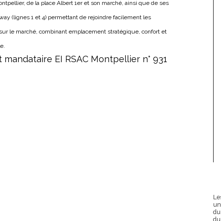
tpellier, de la place Albert 1er et son marché, ainsi que de ses
y (lignes 1 et 4) permettant de rejoindre facilement les
 sur le marché, combinant emplacement stratégique, confort et
e.
 mandataire EI RSAC Montpellier n° 931
Le
un
du
du