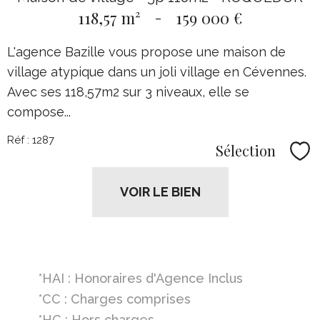
118,57 m²
-
159 000 €
L'agence Bazille vous propose une maison de
village atypique dans un joli village en Cévennes.
Avec ses 118,57m2 sur 3 niveaux, elle se
compose...
Réf : 1287
Sélection
Sél
VOIR LE BIEN
*HAI : Honoraires d'Agence Inclus
*CC : Charges comprises
*HC : Hors charges