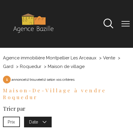
Agence immobilière Montpellier Les Arceaux
Vente
Gard
Roquedur
Maison de village
1
annonce(s) trouvée(s) selon vos critères
Maison-De-Village à vendre
Roquedur
Trier par
Prix
Date