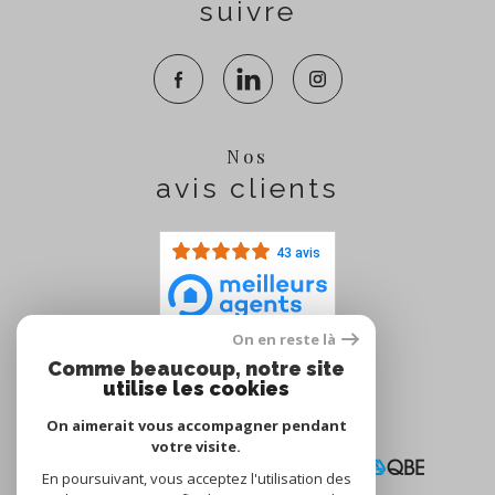
suivre
Nos
avis clients
43 avis
On en reste là
Comme beaucoup, notre site
Nous
utilise les cookies
adhérons
On aimerait vous accompagner pendant
votre visite.
En poursuivant, vous acceptez l'utilisation des