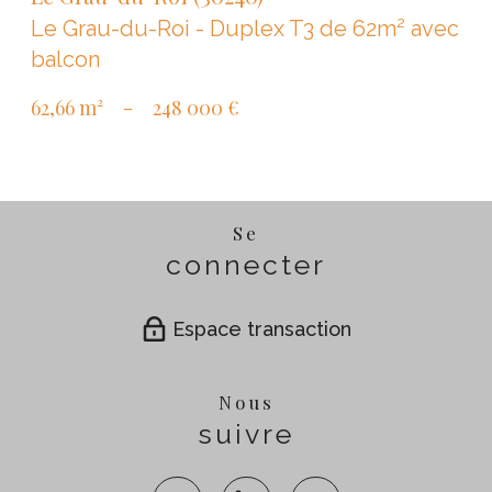
Le Grau-du-Roi - Duplex T3 de 62m² avec
balcon
62,66 m²
-
248 000 €
Se
connecter
Espace transaction
Nous
suivre