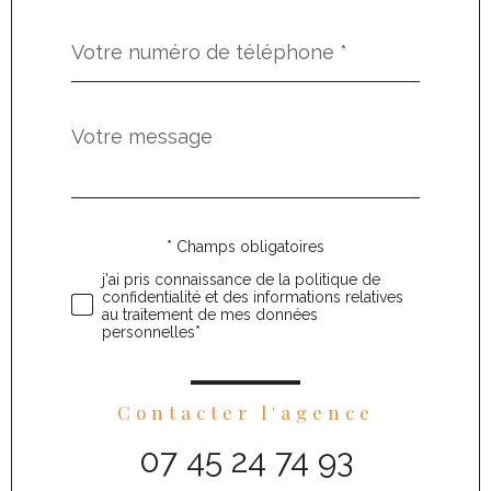
Téléphone
*
Message
Fieldset
*
par
défaut
* Champs obligatoires
Validation
j'ai pris connaissance de la politique de
confidentialité et des informations relatives
au traitement de mes données
personnelles*
Contacter l'agence
07 45 24 74 93