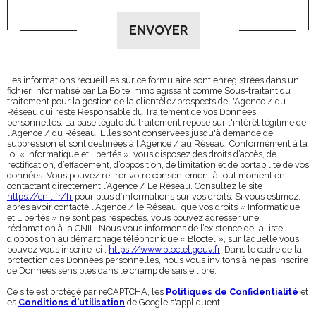
Validation
ENVOYER
Les informations recueillies sur ce formulaire sont enregistrées dans un
fichier informatisé par La Boite Immo agissant comme Sous-traitant du
traitement pour la gestion de la clientèle/prospects de l'Agence / du
Réseau qui reste Responsable du Traitement de vos Données
personnelles. La base légale du traitement repose sur l'intérêt légitime de
l'Agence / du Réseau. Elles sont conservées jusqu'à demande de
suppression et sont destinées à l'Agence / au Réseau. Conformément à la
loi « informatique et libertés », vous disposez des droits d’accès, de
rectification, d’effacement, d’opposition, de limitation et de portabilité de vos
données. Vous pouvez retirer votre consentement à tout moment en
contactant directement l’Agence / Le Réseau. Consultez le site
https://cnil.fr/fr
pour plus d’informations sur vos droits. Si vous estimez,
après avoir contacté l'Agence / le Réseau, que vos droits « Informatique
et Libertés » ne sont pas respectés, vous pouvez adresser une
réclamation à la CNIL. Nous vous informons de l’existence de la liste
d'opposition au démarchage téléphonique « Bloctel », sur laquelle vous
pouvez vous inscrire ici :
https://www.bloctel.gouv.fr
. Dans le cadre de la
protection des Données personnelles, nous vous invitons à ne pas inscrire
de Données sensibles dans le champ de saisie libre.
Ce site est protégé par reCAPTCHA, les
Politiques de Confidentialité
et
es
Conditions d'utilisation
de Google s'appliquent.