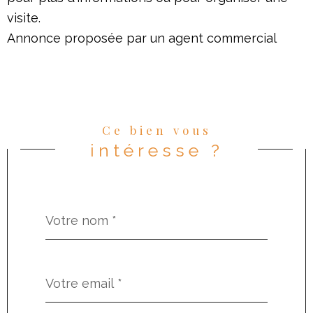
visite.
Annonce proposée par un agent commercial
Ce bien vous
intéresse ?
Nom
Fieldset
*
par
défaut
email
*