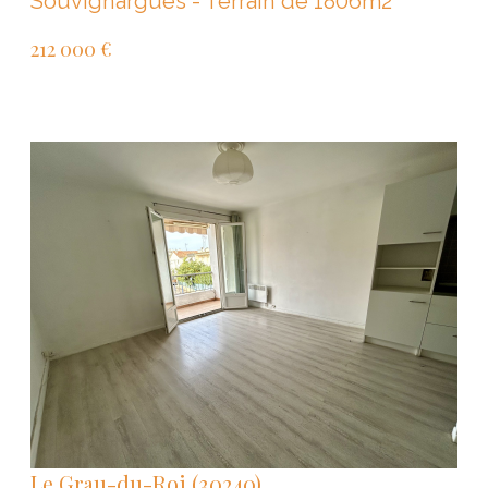
Souvignargues - Terrain de 1806m2
212 000 €
VOIR LE BIEN
Le Grau-du-Roi (30240)