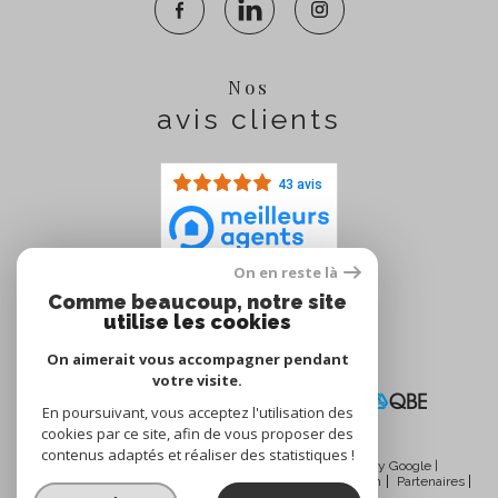
Nos
avis clients
43 avis
On en reste là
Comme beaucoup, notre site
Nous
utilise les cookies
adhérons
On aimerait vous accompagner pendant
votre visite.
En poursuivant, vous acceptez l'utilisation des
cookies par ce site, afin de vous proposer des
contenus adaptés et réaliser des statistiques !
© 2026 | Tous droits réservés | Traduction powered by Google |
Nos honoraires
Plan du site
Mentions légales
Admin
Partenaires
Politique RGPD
Cookies