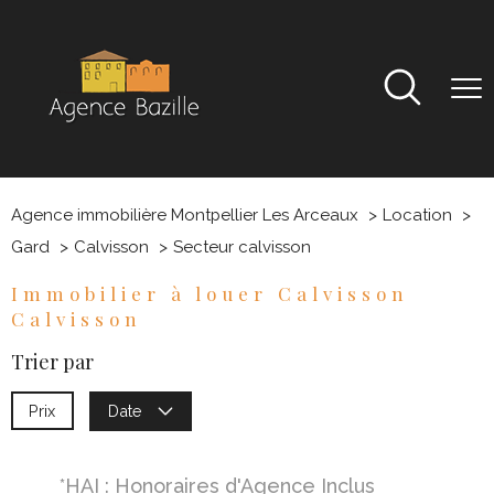
Agence immobilière Montpellier Les Arceaux
Location
Gard
Calvisson
Secteur calvisson
Immobilier à louer Calvisson
Calvisson
Trier par
Prix
Date
*HAI : Honoraires d'Agence Inclus