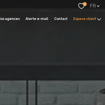
Langue
0
FR
os agences
Alerte e-mail
Contact
Espace client
Espace transaction
Espace gestion