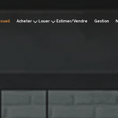
ccueil
Acheter
Louer
Estimer/Vendre
Gestion
N
Montpellier
Montpellier
Ganges
Ganges
Sommières
Sommières
Mèze
Mèze
Prestige