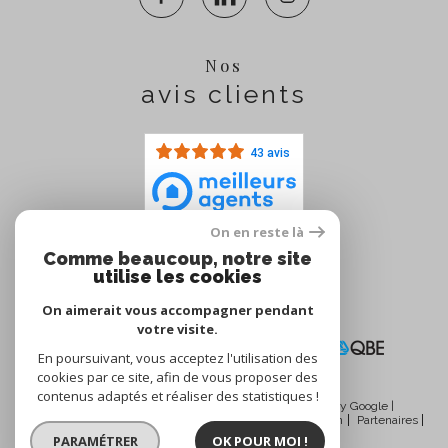
Nos
avis clients
43 avis
On en reste là
Comme beaucoup, notre site
Nous
utilise les cookies
adhérons
On aimerait vous accompagner pendant
votre visite.
En poursuivant, vous acceptez l'utilisation des
cookies par ce site, afin de vous proposer des
contenus adaptés et réaliser des statistiques !
© 2026 | Tous droits réservés | Traduction powered by Google |
Nos honoraires
Plan du site
Mentions légales
Admin
Partenaires
Politique RGPD
Cookies
PARAMÉTRER
OK POUR MOI !