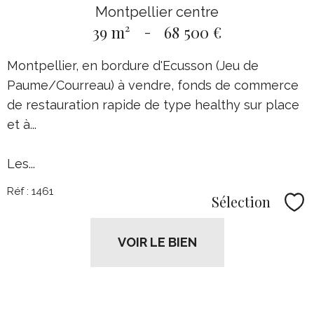
Montpellier centre
39 m²
-
68 500 €
Montpellier, en bordure d'Ecusson (Jeu de
Paume/Courreau) à vendre, fonds de commerce
de restauration rapide de type healthy sur place
et à...
Les...
Réf : 1461
Sélection
Sél
VOIR LE BIEN