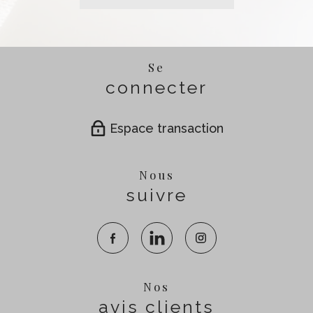
Se
connecter
Espace transaction
Nous
suivre
Nos
avis clients