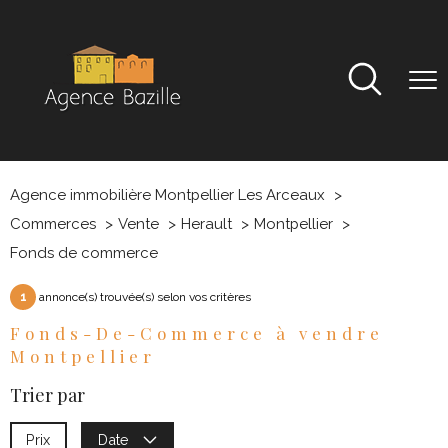
Agence immobilière Montpellier Les Arceaux
Commerces
Vente
Herault
Montpellier
Fonds de commerce
1
annonce(s) trouvée(s) selon vos critères
Fonds-De-Commerce à vendre
Montpellier
Trier par
Prix
Date