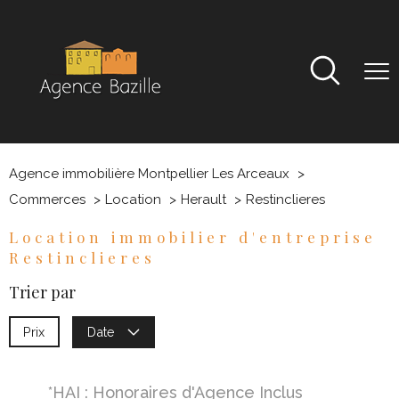
Agence immobilière Montpellier Les Arceaux
Commerces
Location
Herault
Restinclieres
Location immobilier d'entreprise
Restinclieres
Trier par
Prix
Date
*HAI : Honoraires d'Agence Inclus