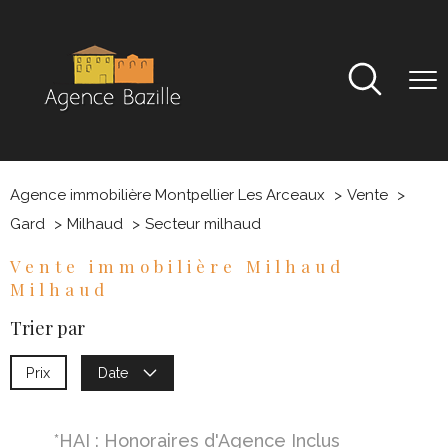
Agence immobilière Montpellier Les Arceaux
Vente
Gard
Milhaud
Secteur milhaud
Vente immobilière Milhaud
Milhaud
Trier par
Prix
Date
*HAI : Honoraires d'Agence Inclus