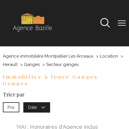
Agence immobilière Montpellier Les Arceaux
Location
Herault
Ganges
Secteur ganges
Immobilier à louer Ganges
Ganges
Trier par
Prix
Date
*HAI : Honoraires d'Agence Inclus