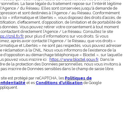
rsonnelles. La base légale du traitement repose sur l'intérêt légitime
 l'Agence / du Réseau. Elles sont conservées jusqu'à demande de
ppression et sont destinées à l'Agence / au Réseau. Conformément
la loi « informatique et libertés », vous disposez des droits d’accès, de
tification, d’effacement, d’opposition, de limitation et de portabilité de
s données. Vous pouvez retirer votre consentement à tout moment
 contactant directement l’Agence / Le Réseau. Consultez le site
ps://cnil.fr/fr
pour plus d’informations sur vos droits. Si vous
timez, après avoir contacté l'Agence / le Réseau, que vos droits «
formatique et Libertés » ne sont pas respectés, vous pouvez adresser
e réclamation à la CNIL. Nous vous informons de l’existence de la
ste d'opposition au démarchage téléphonique « Bloctel », sur laquelle
us pouvez vous inscrire ici :
https://www.bloctel.gouv.fr
. Dans le
dre de la protection des Données personnelles, nous vous invitons à
 pas inscrire de Données sensibles dans le champ de saisie libre.
 site est protégé par reCAPTCHA, les
Politiques de
nfidentialité
et es
Conditions d'utilisation
de Google
appliquent.