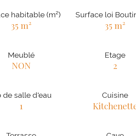
ce habitable (m²)
Surface loi Bouti
35 m²
35 m²
Meublé
Etage
NON
2
 de salle d'eau
Cuisine
1
Kitchenett
Terrasse
Cave