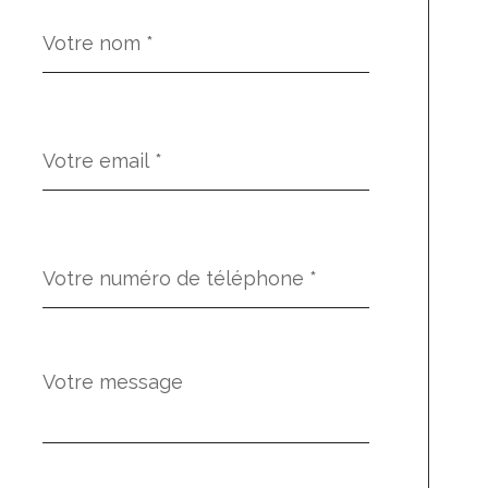
Nom
Fieldset
*
par
défaut
email
*
Téléphone
*
Message
Fieldset
*
par
défaut