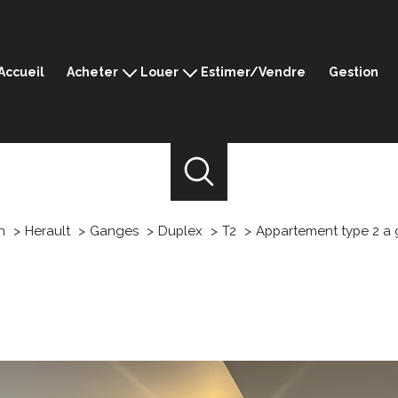
Accueil
Acheter
Louer
Estimer/Vendre
Gestion
Montpellier
Montpellier
Ganges
Ganges
Sommières
Sommières
Mèze
Mèze
Prestige
n
Herault
Ganges
Duplex
T2
Appartement type 2 a