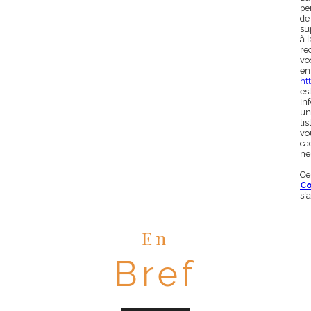
pe
de
su
à 
rec
vo
en
htt
es
In
un
li
vo
ca
ne
Ce
Co
s'
En
Bref