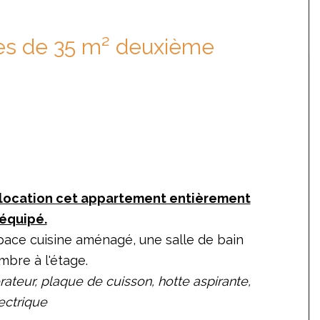
es de 35 m² deuxième
 location cet appartement entièrement
équipé.
pace cuisine aménagé, une salle de bain
bre à l'étage.
érateur, plaque de cuisson, hotte aspirante,
ectrique