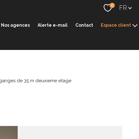
Langue
0
FR
Nos agences
Alerte e-mail
Contact
Espace client
Espace transaction
Espace gestion
 ganges de 35 m deuxieme etage