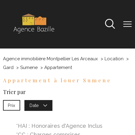
Agence immobilière Montpellier Les Arceaux
Location
Gard
Sumene
Appartement
Appartement à louer Sumene
Trier par
Prix
Date
*HAI : Honoraires d'Agence Inclus
*CC : Charges comprises