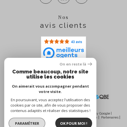
Nos
avis clients
43 avis
On en reste là
Comme beaucoup, notre site
Nous
utilise les cookies
adhérons
On aimerait vous accompagner pendant
votre visite.
En poursuivant, vous acceptez l'utilisation des
cookies par ce site, afin de vous proposer des
contenus adaptés et réaliser des statistiques !
© 2026 | Tous droits réservés | Traduction powered by Google |
Nos honoraires
Plan du site
Mentions légales
Admin
Partenaires
Politique RGPD
Cookies
PARAMÉTRER
OK POUR MOI !